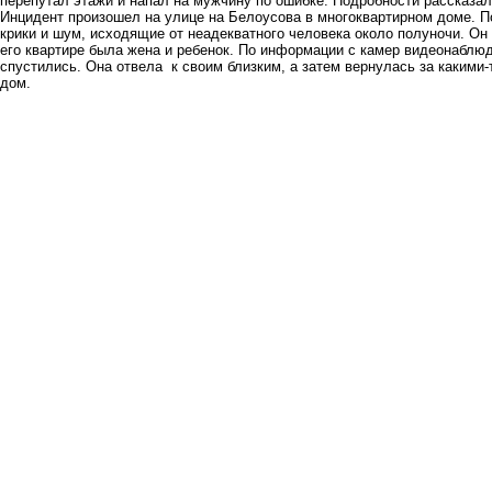
перепутал этажи и напал на мужчину по ошибке. Подробности рассказал
Инцидент произошел на улице на Белоусова в многоквартирном доме. П
крики и шум, исходящие от неадекватного человека около полуночи. Он
его квартире была жена и ребенок. По информации с камер видеонаблюд
спустились. Она отвела к своим близким, а затем вернулась за какими
дом.