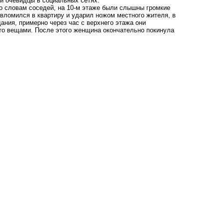
и очевидцы в социальных сетях.
о словам соседей, на 10-м этаже были слышны громкие
 вломился в квартиру и ударил ножом местного жителя, в
ания, примерно через час с верхнего этажа они
-то вещами. После этого женщина окончательно покинула