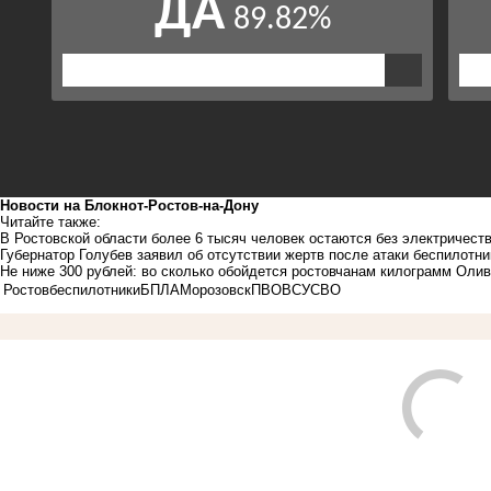
Новости на Блoкнoт-Ростов-на-Дону
Читайте также:
В Ростовской области более 6 тысяч человек остаются без электричест
Губернатор Голубев заявил об отсутствии жертв после атаки беспилотн
Не ниже 300 рублей: во сколько обойдется ростовчанам килограмм Оли
Ростов
беспилотники
БПЛА
Морозовск
ПВО
ВСУ
СВО