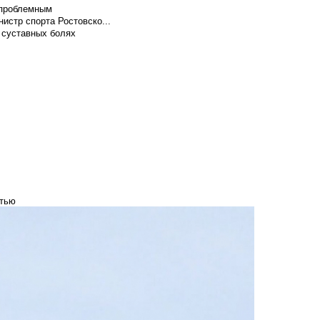
т проблемным
истр спорта Ростовско...
 суставных болях
стью