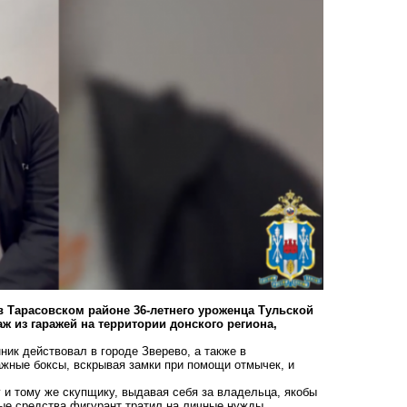
в Тарасовском районе 36-летнего уроженца Тульской
ж из гаражей на территории донского региона,
ник действовал в городe Зверево, а также в
ажные боксы, вскрывая замки при помощи отмычек, и
 и тому же скупщику, выдавая себя за владельца, якобы
ые средства фигурант тратил на личные нужды.