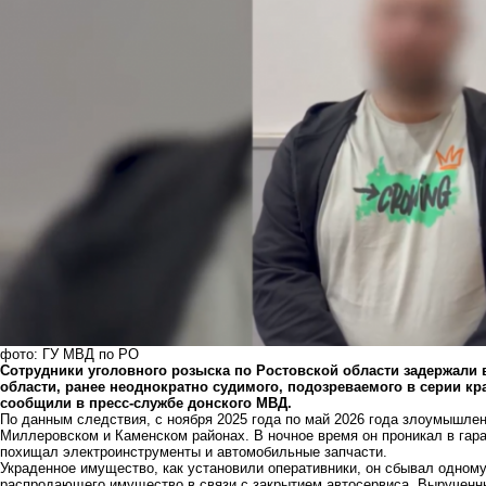
фото: ГУ МВД по РО
Сотрудники уголовного розыска по Ростовской области задержали 
области, ранее неоднократно судимого, подозреваемого в серии кра
сообщили в пресс-службе донского МВД.
По данным следствия, с ноября 2025 года по май 2026 года злоумышлен
Миллеровском и Каменском районах. В ночное время он проникал в гар
похищал электроинструменты и автомобильные запчасти.
Украденное имущество, как установили оперативники, он сбывал одному
распродающего имущество в связи с закрытием автосервиса. Вырученн