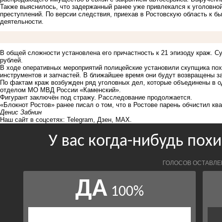
Также выяснилось, что задержанный ранее уже привлекался к уголовной
преступлений. По версии следствия, приехав в Ростовскую область к б
деятельности.
В общей сложности установлена его причастность к 21 эпизоду краж. С
рублей.
В ходе оперативных мероприятий полицейские установили скупщика пох
инструментов и запчастей. В ближайшее время они будут возвращены 
По фактам краж возбужден ряд уголовных дел, которые объединены в 
отделом МО МВД России «Каменский».
Фигурант заключён под стражу. Расследование продолжается.
«Блокнот Ростов» ранее писал о том, что в Ростове парень
обчистил
ква
Денис Забнин
Наш сайт в соцсетях:
Telegram
,
Дзен
,
MAX
.