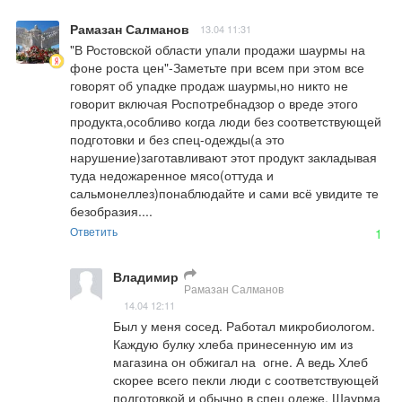
Рамазан Салманов
13.04 11:31
"В Ростовской области упали продажи шаурмы на 
фоне роста цен"-Заметьте при всем при этом все 
говорят об упадке продаж шаурмы,но никто не 
говорит включая Роспотребнадзор о вреде этого 
продукта,особливо когда люди без соответствующей 
подготовки и без спец-одежды(а это 
нарушение)заготавливают этот продукт закладывая 
туда недожаренное мясо(оттуда и 
сальмонеллез)понаблюдайте и сами всё увидите те 
безобразия....
Ответить
1
Владимир
Рамазан Салманов
14.04 12:11
Был у меня сосед. Работал микробиологом. 
Каждую булку хлеба принесенную им из 
магазина он обжигал на  огне. А ведь Хлеб  
скорее всего пекли люди с соответствующей 
подготовкой и обычно в спец одеже. Шаурма 