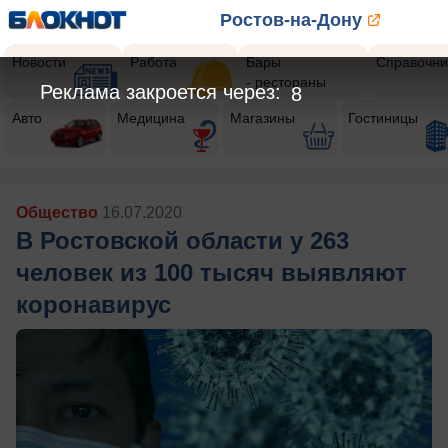
Ростов-на-Дону
Новости
Работа
Бары
Справочни
- рестораны
Реклама закроется через:
5
Авто
Медицина
Магазины
Гостиницы
Общество
16.07.2020
В Ростовской области у 263
человек из 100 тысяч выявляют
коронавирус