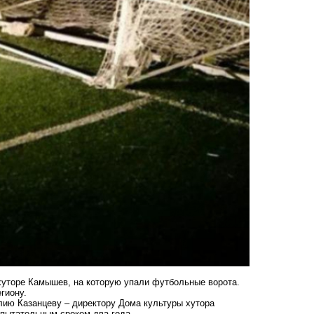
 хуторе Камышев, на которую упали футбольные ворота.
гиону.
лию Казанцеву – директору Дома культуры хутора
спытательным сроком два года.