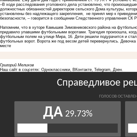
–В ходе расследования уголовного дела установлено, что произошедш
должностных обязанностей директором сельского Дома культуры, котор
установлены без надлежащего закрепления, не принял мер к приведени
безопасности, – говорится в сообщении Следственного управления СК Р
Напомним, что в хуторе Камышев Зимовниковского района на футбольно
придавило упавшими футбольными воротами. Трагедия произошла, когда
футбольным полем на улице Мира, 16. Дети решили подурачится и стал
футбольных ворот. Ворота же под весом детей перевернулись. Девочка
месте
Григорий Мелихов
Наш сайт в соцсетях:
Одноклассники
,
ВКонтакте
,
Telegram
,
Дзен
.