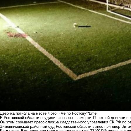
Девочка погибла на месте Фото: «Че по Ростову"/t.me
В Ростовской области осудили виновного в смерти 11-летней девочки в
Об этом сообщает пресс-служба следственного управления СК РФ по ре
Зимовниковский районный суд Ростовской области вынес приговор Вита
Камышева. Ему дали два года с применением ст. 73 УК РФ условно с и