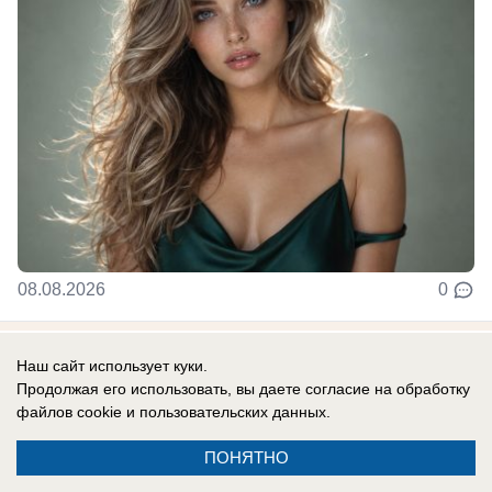
08.08.2026
0
В России
Наш сайт использует куки.
Одесса в огне: ВС РФ уничтожают
Продолжая его использовать, вы даете согласие на обработку
файлов cookie
и пользовательских данных.
украинские корабли и порты
Армия России продолжает наносить системные
ПОНЯТНО
удары по портам Одессы.