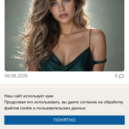
08.08.2026
0
В России
Наш сайт использует куки.
Одесса в огне: ВС РФ уничтожают
Продолжая его использовать, вы даете согласие на обработку
файлов cookie
и пользовательских данных.
украинские корабли и порты
Армия России продолжает наносить системные
ПОНЯТНО
удары по портам Одессы.