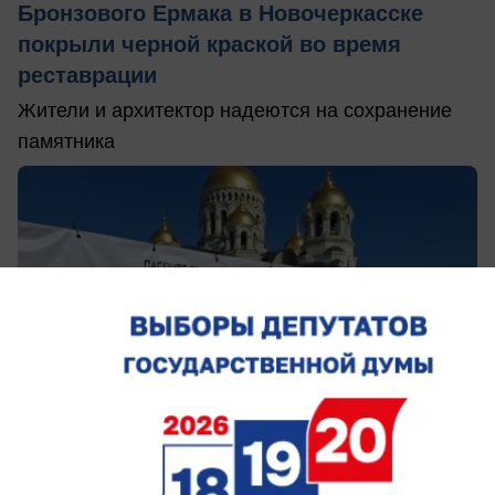
Бронзового Ермака в Новочеркасске
покрыли черной краской во время
реставрации
Жители и архитектор надеются на сохранение
памятника