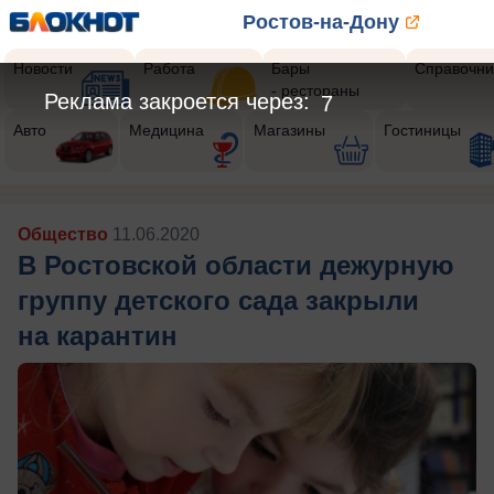
Ростов-на-Дону
Новости
Работа
Бары
Справочни
- рестораны
Реклама закроется через:
5
Авто
Медицина
Магазины
Гостиницы
Общество
11.06.2020
В Ростовской области дежурную
группу детского сада закрыли
на карантин