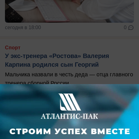
сегодня в 18:00
0
Спорт
У экс-тренера «Ростова» Валерия
Карпина родился сын Георгий
Мальчика назвали в честь деда — отца главного
тренера сборной России