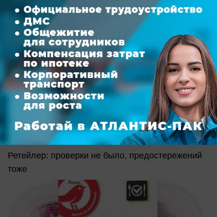
сегодня в 17:19
4
Общество
«Ашан» назвал фейком информацию о
кишечной палочке в ростовском салате
Ретейлер: проверки не было, предостережений
тоже