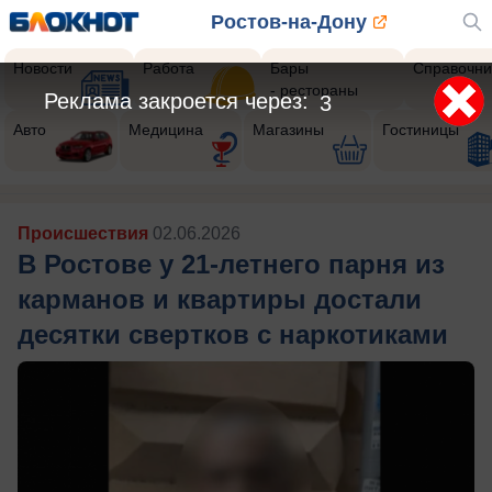
Ростов-на-Дону
Новости
Работа
Бары
Справочни
- рестораны
Реклама закроется через:
1
Авто
Медицина
Магазины
Гостиницы
Происшествия
02.06.2026
В Ростове у 21-летнего парня из
карманов и квартиры достали
десятки свертков с наркотиками