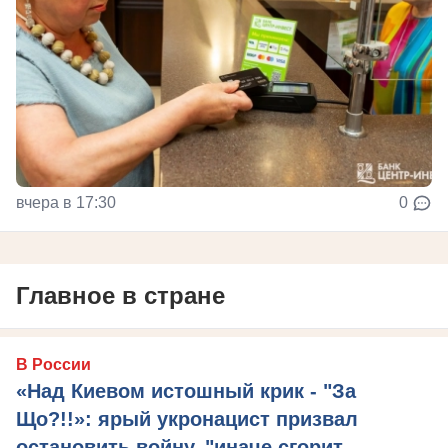
вчера в 17:30
0
Главное в стране
В России
«Над Киевом истошный крик - "За
Що?!!»: ярый укронацист призвал
остановить войну, "иначе сгорит