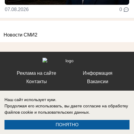
07.08.2026
0
Новости СМИ2
Реклама на сайте
Информация
Контакты
Вакансии
Наш сайт использует куки.
Продолжая его использовать, вы даете согласие на обработку
файлов cookie
и пользовательских данных.
Запись о регистрации СМИ: Эл № ФС77-76112, выдано Федеральной
службой по надзору в сфере связи, информационных технологий и
массовых коммуникаций (Роскомнадзор) 12 июля 2019 г.
ПОНЯТНО