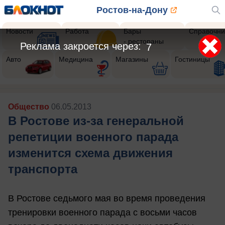
Ростов-на-Дону
Новости
Работа
Бары
Справочни
- рестораны
Реклама закроется через:
5
Авто
Медицина
Магазины
Гостиницы
Общество
06.05.2013
В Ростове из-за генеральной
репетиции военного парада
изменится схема движения
транспорта
В Ростове седьмого мая во время проведения
тренировки военного парада с восьми часов