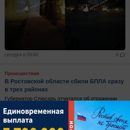
сегодня в 09:40
0
Происшествия
В Ростовской области сбили БПЛА сразу
в трех районах
Губернатор Слюсарь отчитался об отражении
ночной атаки — жертв и разрушений нет