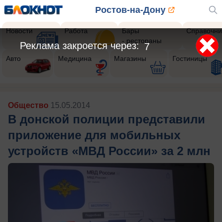
Ростов-на-Дону
Новости
Работа
Бары
Справочни
- рестораны
Реклама закроется через:
5
Авто
Медицина
Магазины
Гостиницы
Общество
15.05.2014
В донской полиции представили
приложение для мобильных
устройств «МВД России» за 2 млн