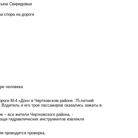
 сына Свиридовых
а спора на дороге
ре человека
ороги М-4 «Дон» в Чертковском районе. 75-летний
 Водитель и его трое пассажиров оказались зажаты в
к – все жители Чертковского района, -
мощи гидравлических инструментов извлекли
я проводится проверка.