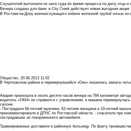
Слушателей вытолкали из зала суда во время процесса по делу отца и
Вечера созданы для бани: в City Creek действует новая выгодная акция
В Ростове-на-Дону военнослужащего избили железной трубой ночью из-з
Общество
,
20.06.2013 11:02
В Чертковском районе в перевернувшейся «Оке» оказались зажаты четы
Авария произошла в около десяти часов вечера на 784 километре автод
водитель «ОКИ» не справился с управлением, и машина перевернулась.
салоне.
- Пострадали 66-летний мужчина, 62-летняя женщина и 10-летний мальчи
прокомментировали в ДПЧС по Ростовской области, - спасатели при по
пострадавших из покореженного автомобиля.
Травмированных доставили в районную больницу. По факту проившестви