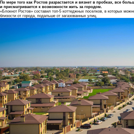
По мере того как Ростов разрастается и вязнет в пробках, все бол
и присматривается к возможности жить за городом.
«Блокнот Ростов» составил топ-5 коттеджных поселков, в которых можн
близости от города, подальше от загазованных улиц.