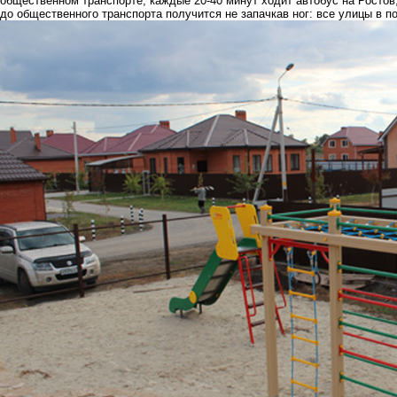
общественном транспорте, каждые 20-40 минут ходит автобус на Ростов,
до общественного транспорта получится не запачкав ног: все улицы в п