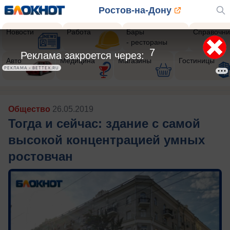
Ростов-на-Дону
Новости
Работа
Бары
Справочни
- рестораны
4
Реклама закроется через:
Авто
Медицина
Магазины
Гостиницы
РЕКЛАМА • BETTEX.RU
Общество
26.05.2019
Тогда и сейчас: здание с самой
высокой концентрацией умных
ростовчан