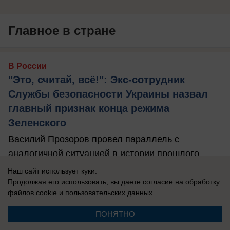
Главное в стране
В России
"Это, считай, всё!": Экс-сотрудник
Службы безопасности Украины назвал
главный признак конца режима
Зеленского
Василий Прозоров провел параллель с
аналогичной ситуацией в истории прошлого
века, который один в один напоминает то, что ...
Наш сайт использует куки.
Продолжая его использовать, вы даете согласие на обработку
файлов cookie
и пользовательских данных.
ПОНЯТНО