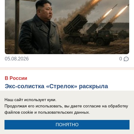
05.08.2026
0
В России
Экс-солистка «Стрелок» раскрыла
правду о романе с Кириллом Андреевым
Наш сайт использует куки.
из «Иванушек»: «Эта была любовь»
Продолжая его использовать, вы даете согласие на обработку
Мария Корнеева прокомментировала свое
файлов cookie
и пользовательских данных.
интервью.
ПОНЯТНО