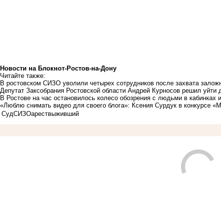
Новости на Блoкнoт-Ростов-на-Дону
Читайте также:
В ростовском СИЗО уволили четырех сотрудников после захвата залож
Депутат Заксобрания Ростовской области Андрей Курносов решил уйти
В Ростове на час остановилось колесо обозрения с людьми в кабинках и
«Люблю снимать видео для своего блога»: Ксения Сурдук в конкурсе «
Суд
СИЗО
арест
выживший