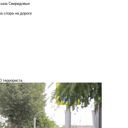
 сына Свиридовых
а спора на дороге
О террориста