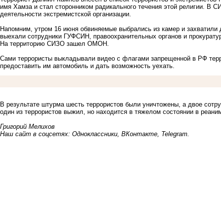
имя Хамза и стал сторонником радикального течения этой религии. В С
деятельности экстремистской организации.
Напомним, утром 16 июня обвиняемые выбрались из камер и захватили 
выехали сотрудники ГУФСИН, правоохранительных органов и прокуратур
На территорию СИЗО зашел ОМОН.
Сами террористы выкладывали видео с флагами запрещенной в РФ терр
предоставить им автомобиль и дать возможность уехать.
В результате штурма шесть террористов были уничтожены, а двое сот
один из террористов выжил, но находится в тяжелом состоянии в реани
Григорий Мелихов
Наш сайт в соцсетях:
Одноклассники
,
ВКонтакте
,
Telegram
.