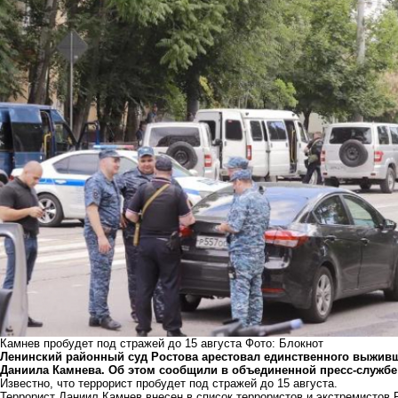
Камнев пробудет под стражей до 15 августа Фото: Блокнот
Ленинский районный суд Ростова арестовал единственного выживше
Даниила Камнева. Об этом сообщили в объединенной пресс-службе
Известно, что террорист пробудет под стражей до 15 августа.
Террорист Даниил Камнев внесен в список террористов и экстремистов