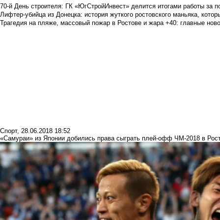
70-й День строителя: ГК «ЮгСтройИнвест» делится итогами работы за п
Лифтер-убийца из Донецка: история жуткого ростовского маньяка, которы
Трагедия на пляже, массовый пожар в Ростове и жара +40: главные но
Спорт
,
28.06.2018 18:52
«Самураи» из Японии добились права сыграть плей-офф ЧМ-2018 в Рос