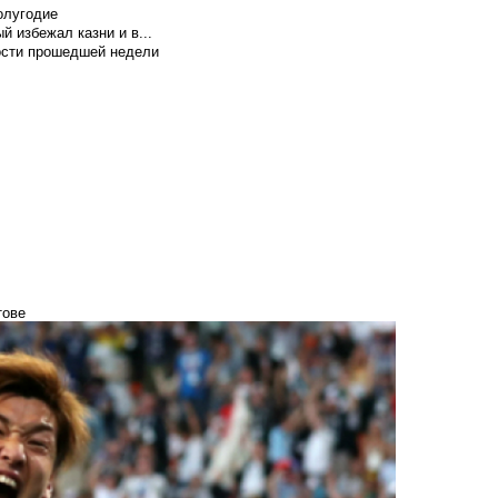
олугодие
й избежал казни и в...
вости прошедшей недели
тове