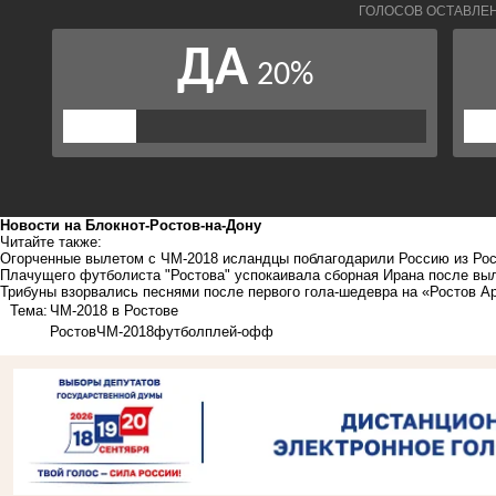
Новости на Блoкнoт-Ростов-на-Дону
Читайте также:
Огорченные вылетом с ЧМ-2018 исландцы поблагодарили Россию из Ро
Плачущего футболиста "Ростова" успокаивала сборная Ирана после вы
Трибуны взорвались песнями после первого гола-шедевра на «Ростов А
Тема:
ЧМ-2018 в Ростове
Ростов
ЧМ-2018
футбол
плей-офф