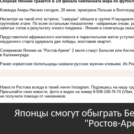
Сборная Японии сразится в 1/8 финала чемпионата мира по футболу
Команда Акиры Нисино сегодня, 28 июня, проиграла Польше в Волгограде
Несмотря на такой итог встречи, "самураи" обошли в группе H мундиаля
групповом этапе. По всем остальным показателям - набранным очкам, р
забитых голов и результату очного поединка - Япония и сенегальцы ока
Представители африканского континента в параллельном матче уступил
неудачного старта одержала две победы, возглавив квартет.
Соперником Японии на "Ростов-Арене" 2 июля станут Бельгия или Англия
в Калининграде.
Ранее хорватские
болельщицы назвали
русских мужчин клевыми. Из Рос
Новости Ростова всегда в твоей ленте Instagram. Подпишись на нашу г
Присылайте свои новости, фото и видео на номер 8-938-108-76-74 (Viber
не получили помощи от чиновников.