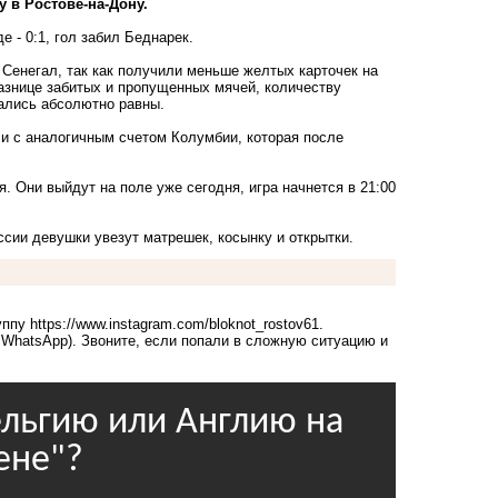
 в Ростове-на-Дону.
 - 0:1, гол забил Беднарек.
 Сенегал, так как получили меньше желтых карточек на
азнице забитых и пропущенных мячей, количеству
зались абсолютно равны.
и с аналогичным счетом Колумбии, которая после
. Они выйдут на поле уже сегодня, игра начнется в 21:00
сии девушки увезут матрешек, косынку и открытки.
руппу
https://www.instagram.com/bloknot_rostov61
.
, WhatsApp). Звоните, если попали в сложную ситуацию и