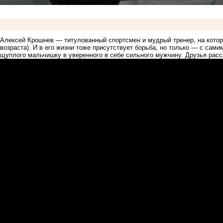
Алексей Крошнев — титулованный спортсмен и мудрый тренер, на котор
возраста). И в его жизни тоже присутствует борьба, но только — с сам
щуплого мальчишку в уверенного в себе сильного мужчину. Друзья расс