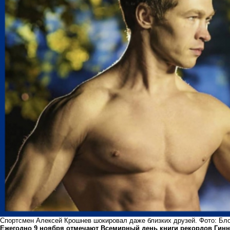
Спортсмен Алексей Крошнев шокировал даже близких друзей. Фото: Бло
Ежегодно 9 ноября отмечают Всемирный день книги рекордов Гинне