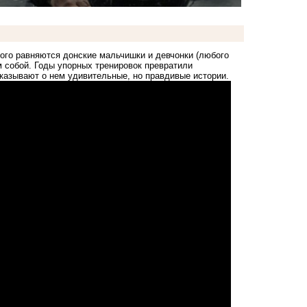
ого равняются донские мальчишки и девчонки (любого
им собой. Годы упорных тренировок превратили
казывают о нем удивительные, но правдивые истории.