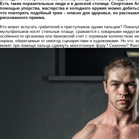
Есть такие поразительные люди и в донской столице. Спортсмен Ал
помощью упорства, мастерства и холодного оружия можно добитьс
что повторять подобный трюк – опасно для здоровья,
но рассказа
рискованного приема.
Кто может испугать грабителей и преступников одним пальцем? Пожалуй
мультфильмов носят стильные плащи, сражаются с коварными недругам
особенности организма или банковский счет с огромным количеством чек
экрана, оберегаемые от невзгод сценаристами и художниками. Но что, е
может при помощи пальца сдвинуть многотонную фуру? Сказочки? Фанта