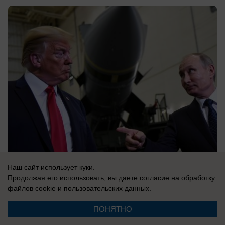
Наш сайт использует куки.
08.08.2026
0
Продолжая его использовать, вы даете согласие на обработку
файлов cookie
и пользовательских данных.
В России
ПОНЯТНО
Пашинян на двух стульях: премьер