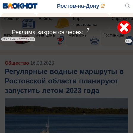
Ростов-на-Дону
Новости
Работа
Бары
Справочни
- рестораны
5
Реклама закроется через:
Авто
Медицина
Магазины
Гостиницы
РЕКЛАМА • BETTEX.RU
Общество
16.03.2023
Регулярные водные маршруты в
Ростовской области планируют
запустить летом 2023 года