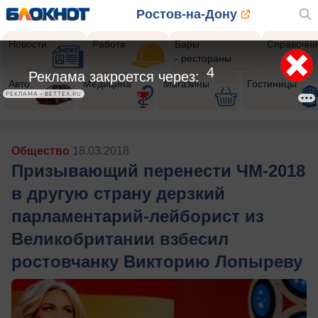
Ростов-на-Дону
Новости
Работа
Бары
Справочни
- рестораны
1
Реклама закроется через:
Авто
Медицина
Магазины
Гостиницы
РЕКЛАМА • BETTEX.RU
Общество
18.03.2018
Призывающий перенести ЧМ-2018
в другую страну дерзкий
парламентарий-лейборист из
Великобритании взбесил
ростовчанку Викторию Лопыреву