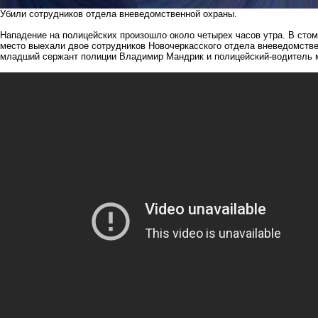
Убили сотрудников отдела вневедомственной охраны.
Нападение на полицейских произошло около четырех часов утра. В стом
место выехали двое сотрудников Новочеркасского отдела вневедомств
младший сержант полиции Владимир Мандрик и полицейский-водитель 