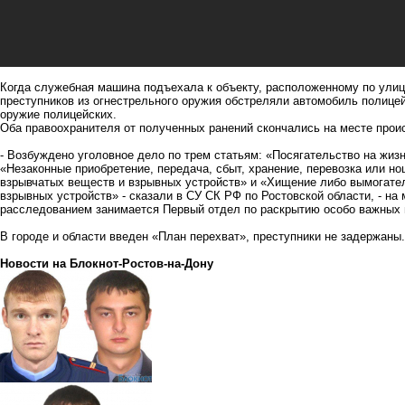
Когда служебная машина подъехала к объекту, расположенному по ули
преступников из огнестрельного оружия обстреляли автомобиль полицей
оружие полицейских.
Оба правоохранителя от полученных ранений скончались на месте прои
- Возбуждено уголовное дело по трем статьям: «Посягательство на жиз
«Незаконные приобретение, передача, сбыт, хранение, перевозка или но
взрывчатых веществ и взрывных устройств» и «Хищение либо вымогател
взрывных устройств» - сказали в СУ СК РФ по Ростовской области, - н
расследованием занимается Первый отдел по раскрытию особо важных 
В городе и области введен «План перехват», преступники не задержаны.
Новости на Блoкнoт-Ростов-на-Дону