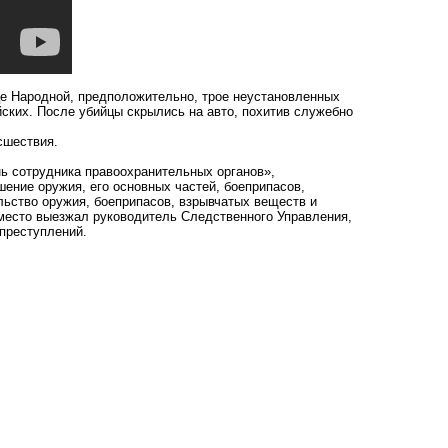
це Народной, предположительно, трое неустановленных
ских. После убийцы скрылись на авто, похитив служебно
сшествия.
нь сотрудника правоохранительных органов»,
шение оружия, его основных частей, боеприпасов,
ьство оружия, боеприпасов, взрывчатых веществ и
а место выезжал руководитель Следственного Управления,
преступлений.