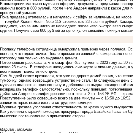
В помещении магазина мужчина оформил документы, предъявил паспорт
оценили всего в 800 рублей, после чего Андрея направили к кассе для п
преступный умысел.
Пока продавец отвлеклась и нагнулась к сейфу за наличными, на касс
— голубой Xiaomi Redmi Note 11S стоимостью 23 тысячи рублей. Камер
убедился, что за ним никто не наблюдает, после чего быстро взял смар
куртки. Получив свои 800 рублей за цепочку, он спокойно покинул магази
Пропажу телефона сотрудница обнаружила примерно через полчаса. О
поняла, что гаджет исчез. После просмотра записей с камер стало ясн
которому она только что выдавала деньги.
Потерпевшая рассказала, что смартфон был куплен в 2023 году за 30 ты
около 23 тысяч. В телефоне находились сим-карта и личные данные, а
воспитывает малолетнюю дочь.
Сам Андрей позже признался, что уже по дороге домой понял, что «сов
тумбочку, однако возвращать устройство не стал. На следующий день с
мужчина полностью признал вину и добровольно выдал похищенный сма
возвращать телефон самостоятельно, поскольку понимал: потерпевшая
Действия Андрея квалифицировали по п. «в» ч. 2 ст. 158 УК РФ — краж
Преступление было совершено всего за две минуты — с 16:50 до 16:52
записи которых позже изъяли сотрудники полиции.
Мужчине грозила уголовная ответственность за кражу чужого имущества
Как уточнила старший помощник прокурора города Батайска Наталья Сув
вынесено постановление о применение сторон.
Мариам Папахчян