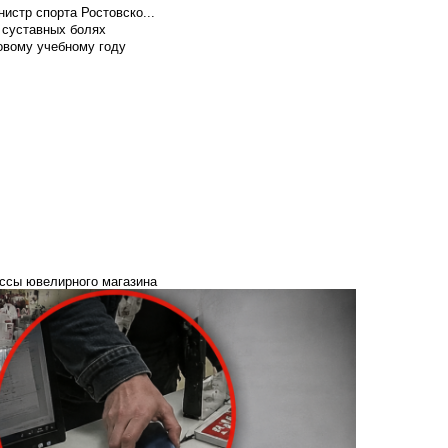
истр спорта Ростовско...
 суставных болях
овому учебному году
ассы ювелирного магазина