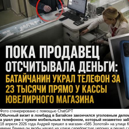
Фото сгенерировано с помощью ChatGPT
Обычный визит в ломбард в Батайске закончился уголовным делом
а ушел уже с чужим мобильным телефоном, который незаметно заб
18 апреля 2026 года Андрей пришел в магазин «585 Золотой» на улице К
имени Ленина он якобы нашел на улице серебристую цепочку и решил сд