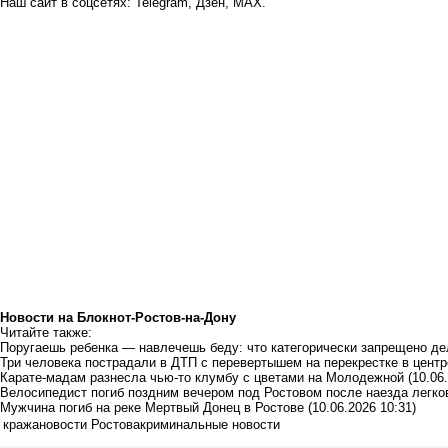
Наш сайт в соцсетях:
Telegram
,
Дзен
,
MAX
.
Новости на Блoкнoт-Ростов-на-Дону
Читайте также:
Поругаешь ребенка — навлечешь беду: что категорически запрещено де
Три человека пострадали в ДТП с перевертышем на перекрестке в центр
Карате-мадам разнесла чью-то клумбу с цветами на Молодежной
(10.06
Велосипедист погиб поздним вечером под Ростовом после наезда легк
Мужчина погиб на реке Мертвый Донец в Ростове
(10.06.2026 10:31)
кража
новости Ростова
криминальные новости