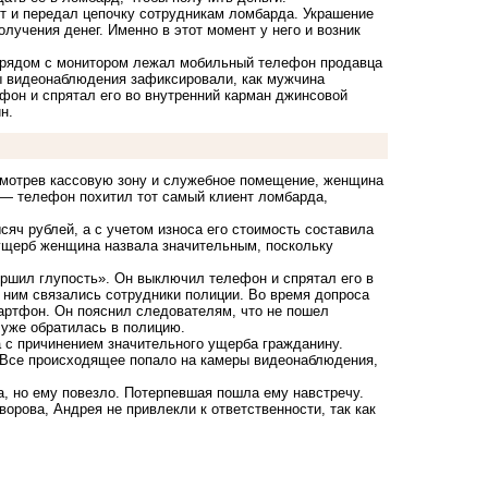
 и передал цепочку сотрудникам ломбарда. Украшение
олучения денег. Именно в этот момент у него и возник
е рядом с монитором лежал мобильный телефон продавца
ы видеонаблюдения зафиксировали, как мужчина
тфон и спрятал его во внутренний карман джинсовой
н.
смотрев кассовую зону и служебное помещение, женщина
о — телефон похитил тот самый клиент ломбарда,
сяч рублей, а с учетом износа его стоимость составила
 ущерб женщина назвала значительным, поскольку
ершил глупость». Он выключил телефон и спрятал его в
 ним связались сотрудники полиции. Во время допроса
ртфон. Он пояснил следователям, что не пошел
 уже обратилась в полицию.
а с причинением значительного ущерба гражданину.
. Все происходящее попало на камеры видеонаблюдения,
, но ему повезло. Потерпевшая пошла ему навстречу.
орова, Андрея не привлекли к ответственности, так как