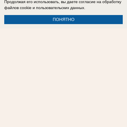
Продолжая его использовать, вы даете согласие на обработку
Наш сайт в соцсетях:
Telegram
,
Дзен
,
MAX
.
файлов cookie
и пользовательских данных.
ПОНЯТНО