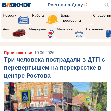
Ростов-на-Дону
Новости
Работа
Бары
Справочни
- рестораны
0
Реклама закроется через:
Авто
Медицина
Магазины
Гостиницы
РЕКЛАМА • BETTEX.RU
Происшествия
10.06.2026
Три человека пострадали в ДТП с
перевертышем на перекрестке в
центре Ростова