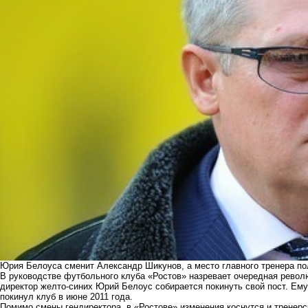
Юрия Белоуса сменит Александр Шикунов, а место главного тренера п
В руководстве футбольного клуба «Ростов» назревает очередная рево
директор желто-синих Юрий Белоус собирается покинуть свой пост. Ем
покинул клуб в июне 2011 года.
Помимо смены гендиректора, в «Ростове» изменения коснутся и тренерс