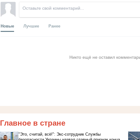
Новые
Лучшие
Ранее
Никто ещё не оставил комментари
Главное в стране
"Это, считай, всё!": Экс-сотрудник Службы
безопасности Украины назвал главный признак конца