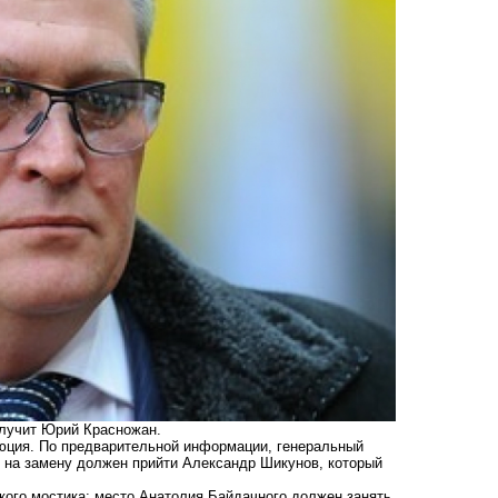
олучит Юрий Красножан.
люция. По предварительной информации, генеральный
у на замену должен прийти Александр Шикунов, который
кого мостика: место Анатолия Байдачного должен занять