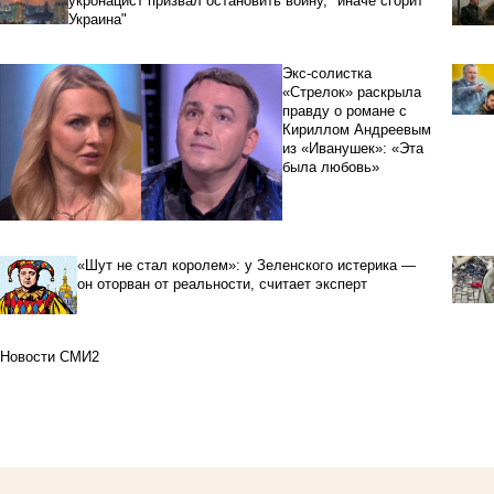
укронацист призвал остановить войну, "иначе сгорит
Украина"
Экс-солистка
«Стрелок» раскрыла
правду о романе с
Кириллом Андреевым
из «Иванушек»: «Эта
была любовь»
«Шут не стал королем»: у Зеленского истерика —
он оторван от реальности, считает эксперт
Новости СМИ2