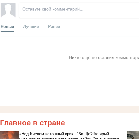
Новые
Лучшие
Ранее
Никто ещё не оставил комментари
Главное в стране
«Над Киевом истошный крик - "За Що?!!»: ярый