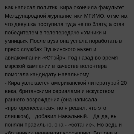
Как написал политик, Кира окончила факультет
Международной журналистики МГИМО, отметив,
что девушка поступила туда не по блату, а став
победителем в телепередаче «Умники и
умницы». После вуза она успела поработать в
пресс-службах Пушкинского музея и
авиакомпании «ЮТэйр». Год назад во время
мэрской кампании в качестве волонтера
помогала кандидату Навальному.
- Кира увлекается американской литературой 20
века, британскими сериалами и искусством
раннего возрождения (она написала
«проторенессанса», но я решил, что это
слишком), - добавил Навальный. - Да-да, вы
поняли правильно, она - «ботаник». Но ведь и
«ботаники» ненавидят коррупцию. Вот она и