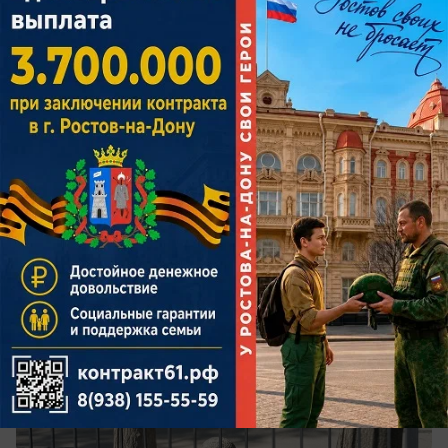
Слушателей вытолкали из зала суда во
время процесса по делу отца и сына
Свиридовых
Граждане заподозрили, что судья хочет закрыть
процесс от общественности