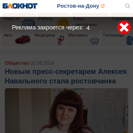
Ростов-на-Дону
Новости
Работа
Бары
Справочни
- рестораны
Реклама закроется через:
2
Авто
Медицина
Магазины
Гостиницы
Общество
02.08.2014
Новым пресс-секретарем Алексея
Навального стала ростовчанка