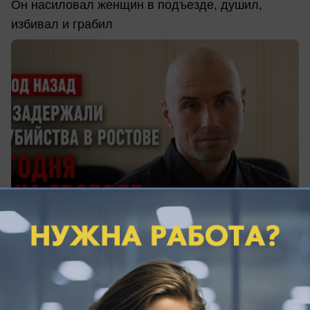
Он насиловал женщин в подъезде, душил,
избивал и грабил
вчера в 19:00
0