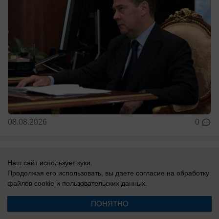
08.08.2026
0
В России
Наш сайт использует куки.
Сербия поддерживает Украину: Вучич
Продолжая его использовать, вы даете согласие на обработку
радостно встретил Зеленского и
файлов cookie
и пользовательских данных.
подписал с ним меморандум «о
ПОНЯТНО
взаимопонимании»