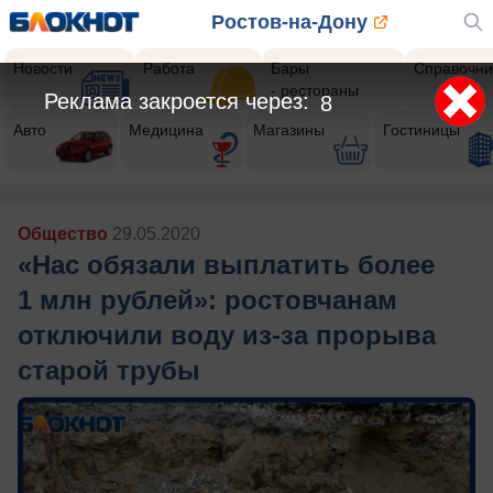
Ростов-на-Дону
Новости
Работа
Бары
Справочни
- рестораны
Реклама закроется через:
6
Авто
Медицина
Магазины
Гостиницы
Общество
29.05.2020
«Нас обязали выплатить более
1 млн рублей»: ростовчанам
отключили воду из-за прорыва
старой трубы