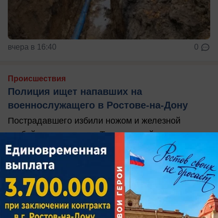
вчера в 16:40
0
Происшествия
Полиция ищет напавших на
военнослужащего в Ростове-на-Дону
Пострадавшего избили ножом и железной
трубой возле дома на Таганрогской