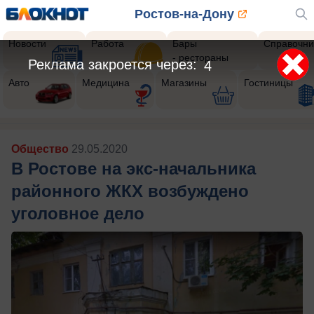
Ростов-на-Дону
Новости
Работа
Бары
Справочни
- рестораны
Реклама закроется через:
1
Авто
Медицина
Магазины
Гостиницы
Общество
29.05.2020
В Ростове на экс-начальника
районного ЖКХ возбуждено
уголовное дело