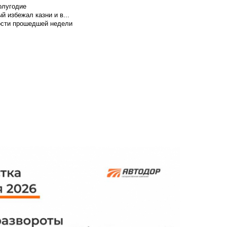
олугодие
й избежал казни и в...
вости прошедшей недели