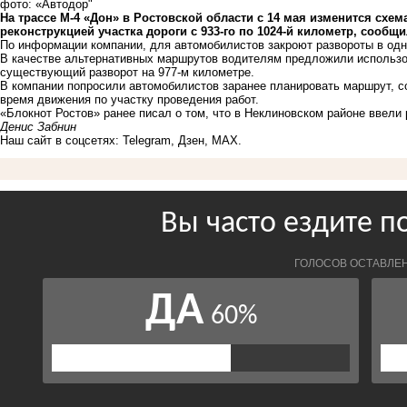
фото: «Автодор"
На трассе М-4 «Дон» в Ростовской области с 14 мая изменится схе
реконструкцией участка дороги с 933-го по 1024-й километр, сообщи
По информации компании, для автомобилистов закроют развороты в одно
В качестве альтернативных маршрутов водителям предложили использов
существующий разворот на 977-м километре.
В компании попросили автомобилистов заранее планировать маршрут, 
время движения по участку проведения работ.
«Блокнот Ростов» ранее писал о том, что в Неклиновском районе
ввели
Денис Забнин
Наш сайт в соцсетях:
Telegram
,
Дзен
,
MAX
.