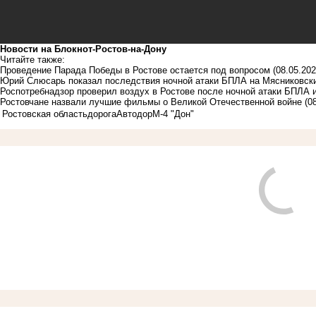
Новости на Блoкнoт-Ростов-на-Дону
Читайте также:
Проведение Парада Победы в Ростове остается под вопросом
(08.05.202
Юрий Слюсарь показал последствия ночной атаки БПЛА на Мясниковск
Роспотребнадзор проверил воздух в Ростове после ночной атаки БПЛА 
Ростовчане назвали лучшие фильмы о Великой Отечественной войне
(0
Ростовская область
дорога
Автодор
М-4 "Дон"