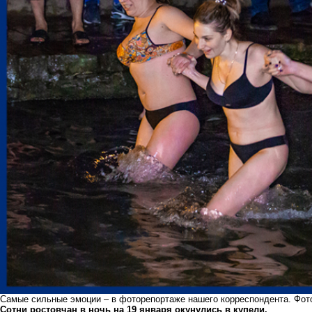
Самые сильные эмоции – в фоторепортаже нашего корреспондента. Фото
Сотни ростовчан в ночь на 19 января окунулись в купели.