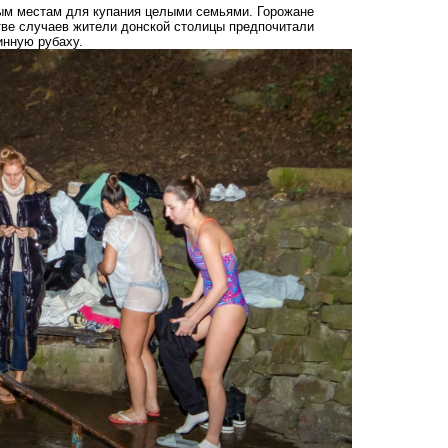
ным местам для купания целыми семьями. Горожане
тве случаев жители донской столицы предпочитали
инную рубаху.