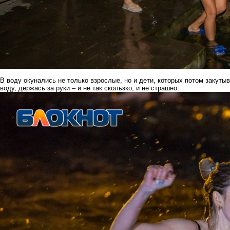
В воду окунались не только взрослые, но и дети, которых потом закуты
воду, держась за руки – и не так скользко, и не страшно.