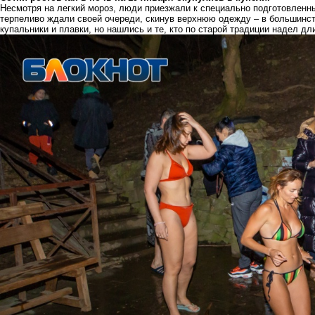
Несмотря на легкий мороз, люди приезжали к специально подготовлен
терпеливо ждали своей очереди, скинув верхнюю одежду – в большинс
купальники и плавки, но нашлись и те, кто по старой традиции надел дл