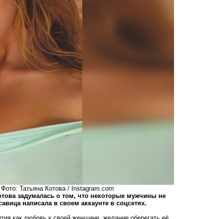
Фото: Татьяна Котова / Instagram.com
отова задумалась о том, что некоторые мужчины не
авица написала в своем аккаунте в соцсетях.
ятия как любовь к своей женщине, желание оберегать её