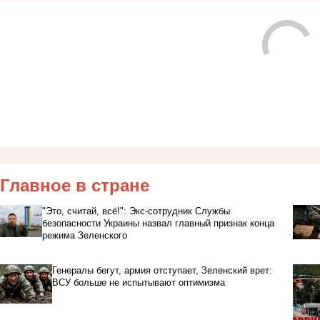
Главное в стране
"Это, считай, всё!": Экс-сотрудник Службы
безопасности Украины назвал главный признак конца
режима Зеленского
Генералы бегут, армия отступает, Зеленский врет:
ВСУ больше не испытывают оптимизма