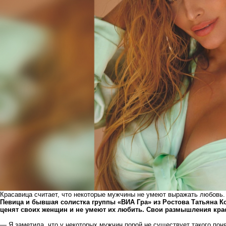
Красавица считает, что некоторые мужчины не умеют выражать любовь. 
Певица и бывшая солистка группы «ВИА Гра» из Ростова Татьяна К
ценят своих женщин и не умеют их любить. Свои размышления крас
⠀
— Я заметила, что у некоторых мужчин порой не существует такого пон