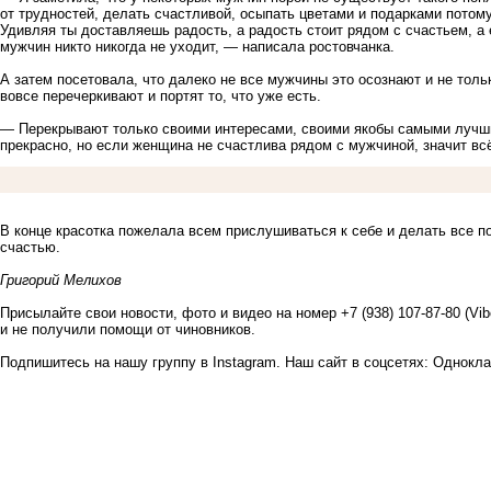
от трудностей, делать счастливой, осыпать цветами и подарками потом
Удивляя ты доставляешь радость, а радость стоит рядом с счастьем, а 
мужчин никто никогда не уходит, — написала ростовчанка.
А затем посетовала, что далеко не все мужчины это осознают и не тол
вовсе перечеркивают и портят то, что уже есть.
— Перекрывают только своими интересами, своими якобы самыми лучшим
прекрасно, но если женщина не счастлива рядом с мужчиной, значит всё
В конце красотка пожелала всем прислушиваться к себе и делать все по
счастью.
Григорий Мелихов
Присылайте свои новости, фото и видео на номер +7 (938) 107-87-80 (Vi
и не получили помощи от чиновников.
Подпишитесь на нашу группу в
Instagram
. Наш сайт в соцсетях:
Однокла