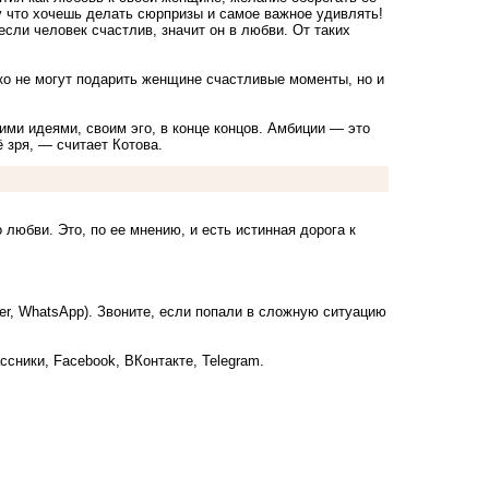
у что хочешь делать сюрпризы и самое важное удивлять!
если человек счастлив, значит он в любви. От таких
ько не могут подарить женщине счастливые моменты, но и
и идеями, своим эго, в конце концов. Амбиции — это
 зря, — считает Котова.
 любви. Это, по ее мнению, и есть истинная дорога к
ber, WhatsApp). Звоните, если попали в сложную ситуацию
ссники
,
Facebook
,
ВКонтакте
,
Telegram
.