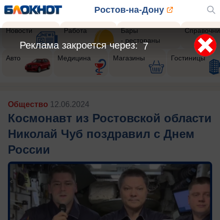
Ростов-на-Дону
Новости
Работа
Бары
Справочни
- рестораны
Реклама закроется через:
5
Авто
Медицина
Магазины
Гостиницы
Общество
12.06.2024
Космонавт из Ростовской области
Николай Чуб поздравил с Днем
России