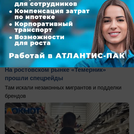
вчера в 21:30
0
Общество
На ростовском рынке «Темерник»
прошли спецрейды
Там искали незаконных мигрантов и подделки
брендов