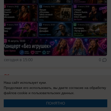
сегодня в 15:00
0
Общество
Более 120 человек пропали за месяц в
Наш сайт использует куки.
Продолжая его использовать, вы даете согласие на обработку
Ростовской области – 14 до сих пор не
файлов cookie
и пользовательских данных.
найдены
ПОНЯТНО
В «ЛизаАлерт» подвели итоги поисков за июль