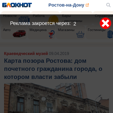
Ростов-на-Дону
Новости
Работа
Бары
Справочни
- рестораны
Авто
Медицина
Магазины
Гостиницы
Краеведческий музей
09.04.2019
Карта позора Ростова: дом
почетного гражданина города, о
котором власти забыли