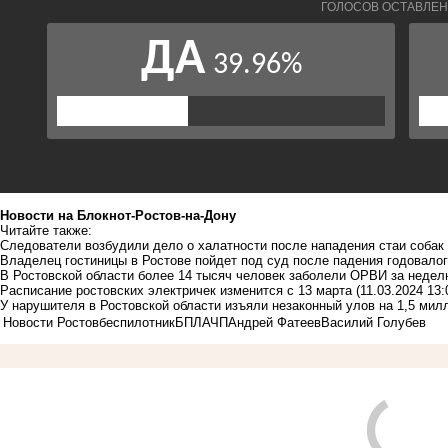
Новости на Блoкнoт-Ростов-на-Дону
Читайте также:
Следователи возбудили дело о халатности после нападения стаи собак
Владелец гостиницы в Ростове пойдет под суд после падения годовал
В Ростовской области более 14 тысяч человек заболели ОРВИ за неде
Расписание ростовских электричек изменится с 13 марта
(11.03.2024 13:
У нарушителя в Ростовской области изъяли незаконный улов на 1,5 мил
Новости Ростов
беспилотник
БПЛА
ЧП
Андрей Фатеев
Василий Голубев