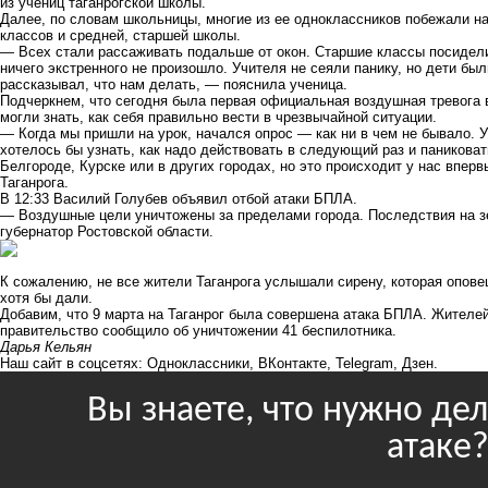
из учениц таганрогской школы.
Далее, по словам школьницы, многие из ее одноклассников побежали на
классов и средней, старшей школы.
— Всех стали рассаживать подальше от окон. Старшие классы посидели
ничего экстренного не произошло. Учителя не сеяли панику, но дети был
рассказывал, что нам делать, — пояснила ученица.
Подчеркнем, что сегодня была первая официальная воздушная тревога в 
могли знать, как себя правильно вести в чрезвычайной ситуации.
— Когда мы пришли на урок, начался опрос — как ни в чем не бывало. 
хотелось бы узнать, как надо действовать в следующий раз и паниковать
Белгороде, Курске или в других городах, но это происходит у нас впер
Таганрога.
В 12:33 Василий Голубев объявил отбой атаки БПЛА.
— Воздушные цели уничтожены за пределами города. Последствия на 
губернатор Ростовской области.
К сожалению, не все жители Таганрога услышали сирену, которая оповещ
хотя бы дали.
Добавим, что 9 марта на Таганрог была совершена атака БПЛА. Жителей
правительство
сообщило об уничтожении 41 беспилотника.
Дарья Кельян
Наш сайт в соцсетях:
Одноклассники
,
ВКонтакте
,
Telegram
,
Дзен
.