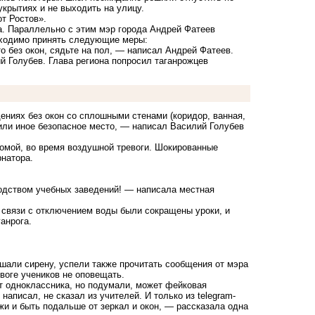
укрытиях и не выходить на улицу.
от Ростов».
а. Параллельно с этим мэр города Андрей Фатеев
обходимо принять следующие меры:
о без окон, сядьте на пол, — написал Андрей Фатеев.
й Голубев. Глава региона попросил таганрожцев
ениях без окон со сплошными стенами (коридор, ванная,
 или иное безопасное место, — написал Василий Голубев
домой, во время воздушной тревоги. Шокированные
рнатора.
одством учебных заведений! — написала местная
 связи с отключением воды были сокращены уроки, и
ганрога.
шали сирену, успели также прочитать сообщения от мэра
евоге учеников не оповещать.
т одноклассника, но подумали, может фейковая
аписал, не сказал из учителей. И только из telegram-
жи и быть подальше от зеркал и окон, — рассказала одна