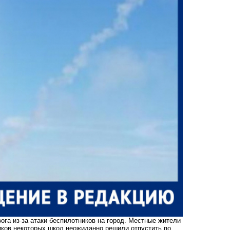
ога из-за атаки беспилотников на город. Местные жители
иков некоторых школ неожиданно решили отпустить по