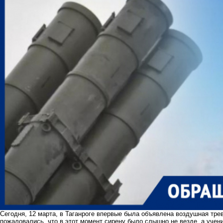
Сегодня, 12 марта, в Таганроге впервые была объявлена воздушная трев
пожаловались, что в этот момент сирену было слышно не везде, а учен