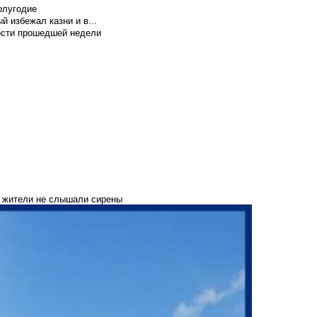
олугодие
й избежал казни и в...
вости прошедшей недели
 а жители не слышали сирены