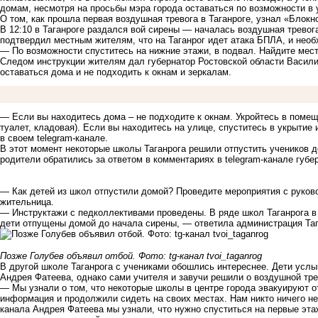
домам, несмотря на просьбы мэра города оставаться по возможности в 
О том, как прошла первая воздушная тревога в Таганроге, узнал «Блокн
В 12:10 в Таганроге раздался вой сирены — началась воздушная тревог
подтвердил местным жителям, что на Таганрог идет атака БПЛА, и не
— По возможности спуститесь на нижние этажи, в подвал. Найдите мест
Следом инструкции жителям дал губернатор Ростовской области Васили
оставаться дома и не подходить к окнам и зеркалам.
— Если вы находитесь дома – не подходите к окнам. Укройтесь в помещ
туалет, кладовая). Если вы находитесь на улице, спуститесь в укрытие
в своем telegram-канале.
В этот момент некоторые школы Таганрога решили отпустить учеников 
родители обратились за ответом в комментариях в telegram-канале губе
— Как детей из школ отпустили домой? Проведите мероприятия с руков
жительница.
— Инструктажи с педколлективами проведены. В ряде школ Таганрога в
дети отпущены домой до начала сирены, — ответила администрация Та
Позже Голубев объявил отбой. Фото: tg-канал tvoi_taganrog
В другой школе Таганрога с учениками обошлись интереснее. Дети услы
Андрея Фатеева, однако сами учителя и завучи решили о воздушной тр
— Мы узнали о том, что некоторые школы в центре города эвакуируют о
информация и продолжили сидеть на своих местах. Нам никто ничего не н
канала Андрея Фатеева мы узнали, что нужно спуститься на первые эта