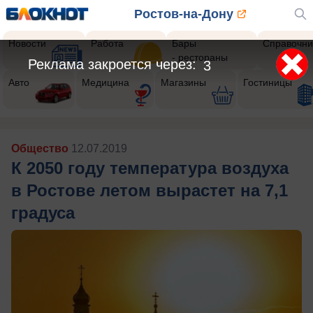
Ростов-на-Дону
Новости
Работа
Бары
Справочни
- рестораны
Авто
Медицина
Магазины
Гостиницы
Общество
12.07.2019
К 2050 году температура воздуха
в Ростове летом вырастет на 7,1
градуса