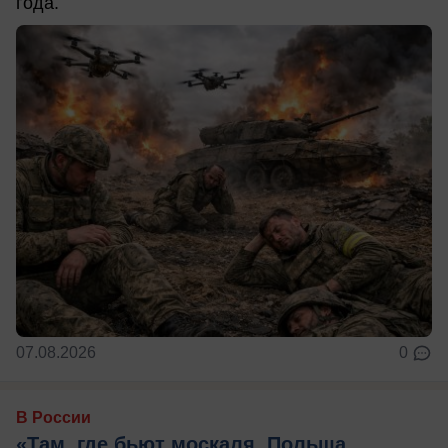
года.
07.08.2026
0
В России
«Там, где бьют москаля, Польша