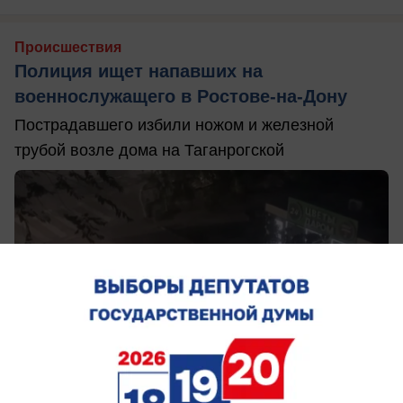
Происшествия
Полиция ищет напавших на
военнослужащего в Ростове-на-Дону
Пострадавшего избили ножом и железной
трубой возле дома на Таганрогской