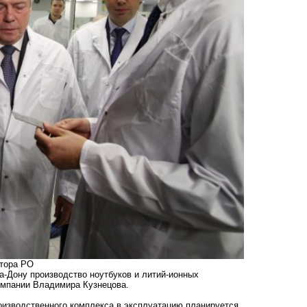
атора РО
на-Дону производство ноутбуков и литий-ионных
омпании Владимира Кузнецова.
роизводственного комплекса в эксплуатацию планируется