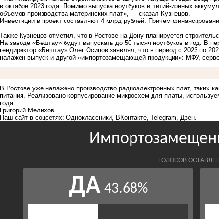
в октябре 2023 года. Помимо выпуска ноутбуков и литий-ионных аккуму
объемов производства материнских плат», — сказал Кузнецов.
Инвестиции в проект составляют 4 млрд рублей. Причем финансировани
Также Кузнецов отметил, что в Ростове-на-Дону планируется строител
На заводе «Бештау» будут выпускать до 50 тысяч ноутбуков в год. В пе
гендиректор «Бештау» Олег Осипов
заявлял
, что в период с 2023 по 2
налажен выпуск и другой «импортозамещающей продукции»: МФУ, серве
В Ростове уже налажено производство радиоэлектронных плат, таких как
питания. Реализовано корпусирование микросхем для платы, используем
года.
Григорий Мелихов
Наш сайт в соцсетях:
Одноклассники
,
ВКонтакте
,
Telegram
,
Дзен
.