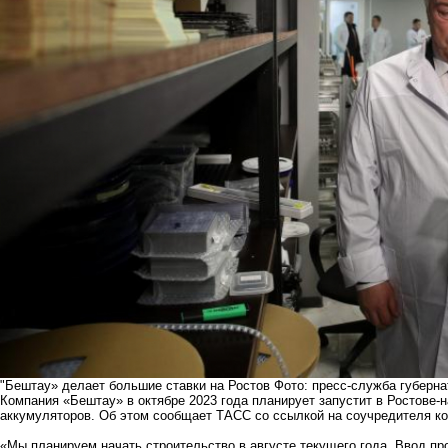
"Бештау» делает большие ставки на Ростов Фото: пресс-служба губерн
Компания «Бештау» в октябре 2023 года планирует запустит в Ростове-
аккумуляторов. Об этом сообщает ТАСС со ссылкой на соучредителя к
«Мы планируем начать строительство в августе текущего года. Ввод п