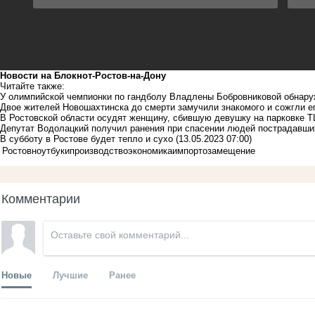
Новости на Блoкнoт-Ростов-на-Дону
Читайте также:
У олимпийской чемпионки по гандболу Владлены Бобровниковой обнар
Двое жителей Новошахтинска до смерти замучили знакомого и сожгли е
В Ростовской области осудят женщину, сбившую девушку на парковке 
Депутат Водолацкий получил ранения при спасении людей пострадавши
В субботу в Ростове будет тепло и сухо
(13.05.2023 07:00)
Ростов
ноутбуки
производство
экономика
импортозамещение
Комментарии
Новые
Лучшие
Ранее