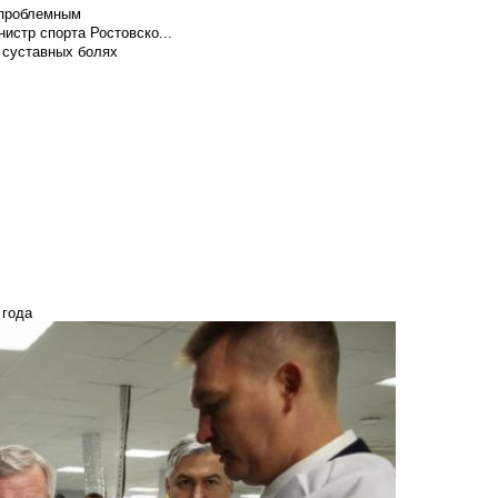
т проблемным
истр спорта Ростовско...
 суставных болях
 года