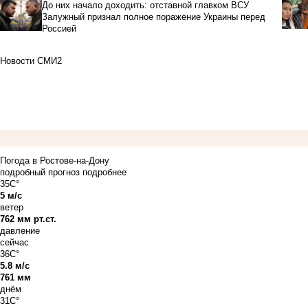
До них начало доходить: отставной главком ВСУ
Залужный признал полное поражение Украины перед
Россией
Новости СМИ2
Погода в Ростове-на-Дону
подробный прогноз
подробнее
35C°
5 м/с
ветер
762 мм рт.ст.
давление
сейчас
36C°
5.8 м/с
761 мм
днём
31C°