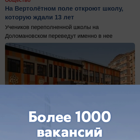
Общество
На Вертолётном поле откроют школу,
которую ждали 13 лет
Учеников переполненной школы на
Доломановском переведут именно в нее