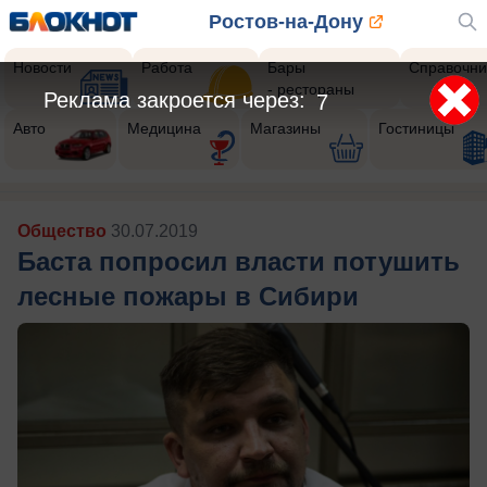
Ростов-на-Дону
Новости
Работа
Бары
Справочни
- рестораны
Реклама закроется через:
5
Авто
Медицина
Магазины
Гостиницы
Общество
30.07.2019
Баста попросил власти потушить
лесные пожары в Сибири