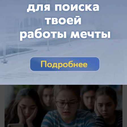
сегодня в 16:45
0
Общество
Родителям дали советы по защите детей
от онлайн‑мошенников в играх и
соцсетях
На летних каникулах злоумышленники
активизируются