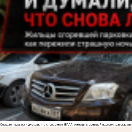
Слышали взрывы и думали, что снова летят БПЛА: жильцы сгоревшей парковки рассказали