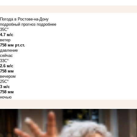
Погода в Ростове-на-Дону
подробный прогноз
подробнее
35C°
4.7 м/с
ветер
758 мм рт.ст.
давление
сейчас
33C°
2.6 м/с
758 мм
вечером
25C°
3 м/с
758 мм
ночью