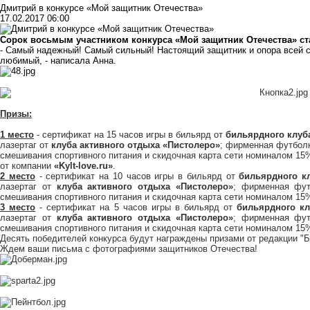
Дмитрий в конкурсе «Мой защитник Отечества»
17.02.2017 06:00
Сорок восьмым участником конкурса «Мой защитник Отечества» ст
- Самый надежный! Самый сильный! Настоящий защитник и опора всей с
любимый, - написала Анна.
Призы:
1 место
- сертификат на 15 часов игры в бильярд от
бильярдного клуб
лазертаг от
клуба активного отдыха «Пистолеро»
; фирменная футбол
смешивания спортивного питания и скидочная карта сети номиналом 15
от компании
«Kylt-love.ru»
.
2 место
- сертификат на 10 часов игры в бильярд от
б
ильярдного к
лазертаг от
клуба активного отдыха «Пистолеро»
; фирменная фут
смешивания спортивного питания и скидочная карта сети номиналом 15
3 место
- сертификат на 5 часов игры в бильярд от
бильярдного к
лазертаг от
клуба активного отдыха «Пистолеро»
; фирменная фут
смешивания спортивного питания и скидочная карта сети номиналом 15
Десять победителей конкурса будут награждены призами от редакции "
Ждем ваши письма с фотографиями защитников Отечества!