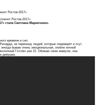
кнот Ростов-2017»
17» стала Светлана Маринченко.
ного времени и сил.
а Ричарда, не переношу людей, которые лицемерят и лгут,
, иногда бываю очень эмоциональная, люблю ночной
иколепный Гэтсби» раз 15. Обожаю свою мамулю, она
бе девушка.