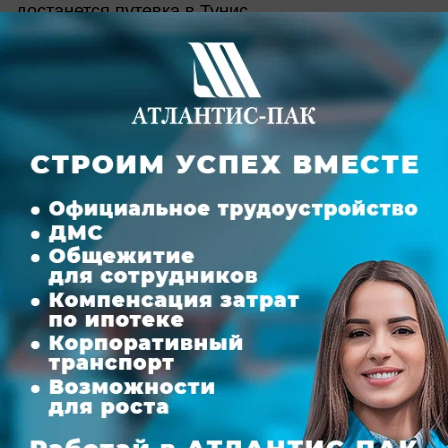
достанется путевка в Тунис.
Награждение участниц и зажигательная
вечеринка в пляжном клубе "Каррера" состоится
24 сентября.
Призы:
Главный приз , поездку в Тунис, предоставляет
генеральный партнер , сеть
турагентств
"Розовый слон"
.
Десяти полуфиналистам "Розовый слон"