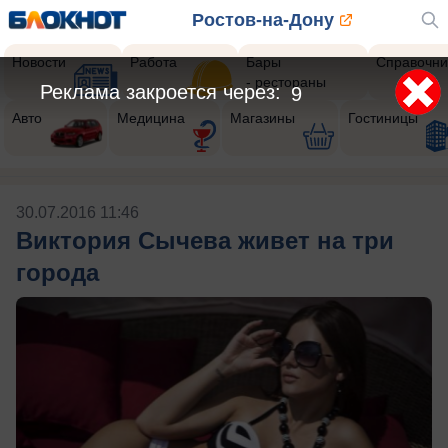
Ростов-на-Дону
Новости
Работа
Бары
Справочни
- рестораны
Реклама закроется через:
8
Авто
Медицина
Магазины
Гостиницы
30.07.2016 11:46
Виктория Сычева живет на три
города