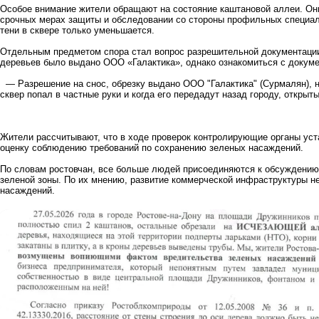
Особое внимание жители обращают на состояние каштановой аллеи. Он
срочных мерах защиты и обследовании со стороны профильных специали
тени в сквере только уменьшается.
Отдельным предметом спора стал вопрос разрешительной документации.
деревьев было выдано ООО «Галактика», однако ознакомиться с докуме
— Разрешение на снос, обрезку выдано ООО "Галактика" (Сурмалян), но
сквер попал в частные руки и когда его передадут назад городу, откры
Жители рассчитывают, что в ходе проверок контролирующие органы уста
оценку соблюдению требований по сохранению зеленых насаждений.
По словам ростовчан, все больше людей присоединяются к обсуждению 
зеленой зоны. По их мнению, развитие коммерческой инфраструктуры н
насаждений.