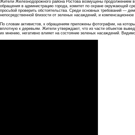
Жители Железнодорожного района Ростова возмущены продолжением вы
обращения в администрацию города, комитет по охране окружающей сре
просьбой проверить обстоятельства. Среди основных требований — дем
непосредственной близости от зеленых насаждений, и компенсационное
По словам активистов, к обращениям приложены фотографии, на которы
вплотную к деревьям. Жители утверждают, что из части объектов вывед
их мнению, негативно влияет на состояние зеленых насаждений. Видим