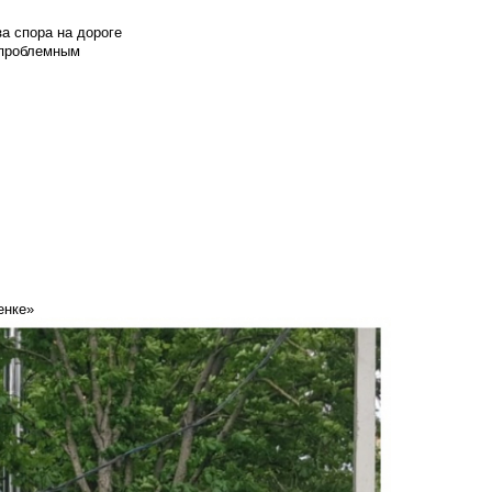
а спора на дороге
т проблемным
енке»