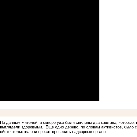
По данным жителей, в сквере уже были спилены два каштана, которые, к
выглядели здоровыми. Еще одно дерево, по словам активистов, было с
обстоятельства они просят проверить надзорные органы.