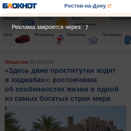
Ростов-на-Дону
Новости
Работа
Бары
Справочни
- рестораны
Реклама закроется через:
4
Авто
Медицина
Магазины
Гостиницы
Общество
20.08.2019
«Здесь даже проститутки ходят
в хиджабах»: ростовчанка
об особенностях жизни в одной
из самых богатых стран мира