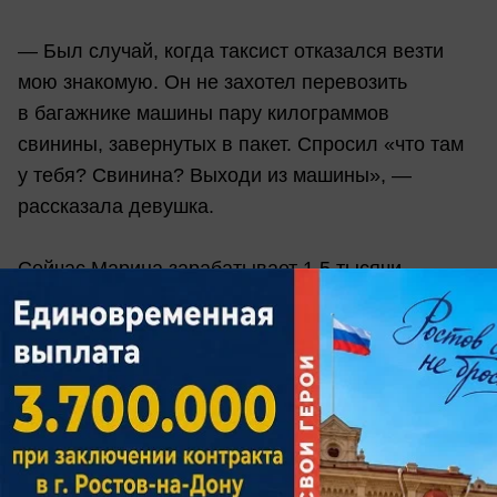
— Был случай, когда таксист отказался везти
мою знакомую. Он не захотел перевозить
в багажнике машины пару килограммов
свинины, завернутых в пакет. Спросил «что там
у тебя? Свинина? Выходи из машины», —
рассказала девушка.
Сейчас Марина зарабатывает 1,5 тысячи
долларов в месяц. По ее словам для Дубая —
это немного. Но ей хватает даже чтобы отложить
или отправить родителям домой. В среднем
в месяц на оплату жилья, еду и развлечения
у нее уходит 900 долларов.
Антонина Курская