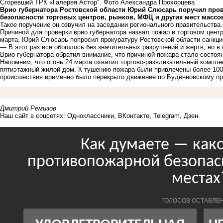
Сгоревший ТРК «Галерея Астор". Фото Александра Прохорцева
Врио губернатора Ростовской области Юрий Слюсарь поручил про
безопасности торговых центров, рынков, МФЦ и других мест масс
Такое поручение он озвучил на заседании регионального правительства.
Причиной для проверки врио губернатора назвал пожар в торговом цент
марта. Юрий Слюсарь попросил прокуратуру Ростовской области санкци
— В этот раз все обошлось без значительных разрушений и жертв, но в
Врио губернатора обратил внимание, что причиной пожара стало состоя
Напомним, что огонь 24 марта охватил торгово-развлекательный компле
пятиэтажный жилой дом. К тушению пожара были привлечены более 100 
происшествия временно было перекрыто движение по Будённовскому пр
Дмитрий Ремизов
Наш сайт в соцсетях:
Одноклассники
,
ВКонтакте
,
Telegram
,
Дзен
.