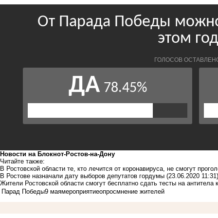
Новости на Блoкнoт-Ростов-на-Дону
Читайте также:
В Ростовской области те, кто лечится от коронавируса, не смогут прого
В Ростове назначали дату выборов депутатов гордумы
(23.06.2020 11:31
Жители Ростовской области смогут бесплатно сдать тесты на антитела 
Парад Победы
9 мая
мероприятие
опрос
мнение жителей