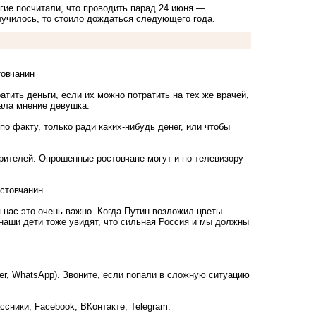
гие посчитали, что проводить парад 24 июня —
олучилось, то стоило дождаться следующего года.
товчанин
ратить деньги, если их можно потратить на тех же врачей,
ала мнение девушка.
по факту, только ради каких-нибудь денег, или чтобы
 зрителей. Опрошенные ростовчане могут и по телевизору
стовчанин.
 нас это очень важно. Когда Путин возложил цветы
 наши дети тоже увидят, что сильная Россия и мы должны
ber, WhatsApp). Звоните, если попали в сложную ситуацию
ссники
,
Facebook
,
ВКонтакте
,
Telegram
.