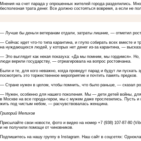
Мнения на счет парада у опрошенных жителей города разделились. Мно
бесполезная трата денег. Все должно состояться вовремя, а если не п
— Лучше бы деньги ветеранам отдали, затраты лишние, — отметил рос
— Сейчас идет что-то типа карантина, и глупо собирать всех вместе и т
на нуждающихся людей, у которых нет денег из-за карантина, — высказ
— Это выглядит как некая показуха: «Да мы помним, мы гордимся». Но, 
люди верили государству, — отреагировала на вопрос ростовчанка.
Были и те, для кого неважно, когда проведут парад и будут ли пускать
посмотреть это торжественное мероприятие и почтить память предков.
— Стране нужен в целом, чтобы помнить, что было раньше, — сказал ро
— Нужен, особенно для нашего поколения. Мы — дети детей войны, для
в Москве на все города-герои, мы с мужем даже прослезились. Пусть и
жить под чистым небом, — расчувствовалась женщина.
Григорий Мелихов
Присылайте свои новости, фото и видео на номер +7 (938) 107-87-80 (Vi
и не получили помощи от чиновников.
Подпишитесь на нашу группу в
Instagram
. Наш сайт в соцсетях:
Однокла