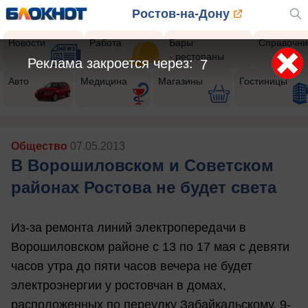
Ростов-на-Дону
Новости
Работа
Бары
Справочни
- рестораны
Реклама закроется через:
5
Авто
Медицина
Магазины
Гостиницы
Общество
07.05.2013
В Ворошиловском и Советском
районах Ростова не будет света
Из-за ремонта линий электропередачи в
Ворошиловском районе с 13 по 17 мая с девяти
часов утра до пяти часов вечера не будет
электроэнергии у ростовчан в домах,
расположенных по переулку Забайкальскому, 9-