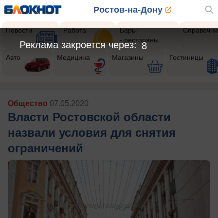
Ростов-на-Дону
Новости
Работа
Бары
Справочни
- рестораны
Реклама закроется через:
6
Авто
Медицина
Магазины
Гостиницы
Общество
07.05.2020
Власти Ростовской области
назвали условия для снятия
ограничений