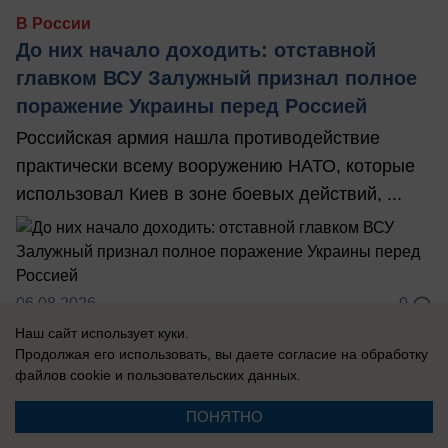
В России
До них начало доходить: отставной
главком ВСУ Залужный признал полное
поражение Украины перед Россией
Российская армия нашла противодействие
практически всему вооружению НАТО, которые
использовал Киев в зоне боевых действий, ...
06.08.2026
0
Наш сайт использует куки.
Продолжая его использовать, вы даете согласие на обработку
В России
файлов cookie
и пользовательских данных.
«Нам мешали жить проблемы»: друг
ПОНЯТНО
Усольцевых получил загадочное