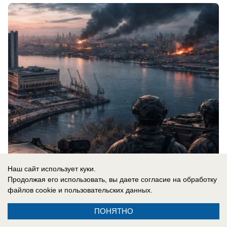
Наш сайт использует куки.
08.08.2026
0
Продолжая его использовать, вы даете согласие на обработку
файлов cookie
и пользовательских данных.
В России
ПОНЯТНО
Праздник есть, закона нет: День